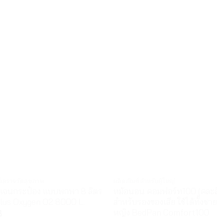
ณ์ตรวจวัดสุขภาพ
ผลิตภัณฑ์สำหรับผู้ใหญ่
ิเจนกระป๋อง แบบพกพา 8 ลิตร
หม้อนอน คอมฟอร์ท100 (คละสี)
lus Oxygen O2 8000 L.
สำหรับรองของเสีย ใช้ได้ทั้งชา
หญิง BedPan Comfort100
฿