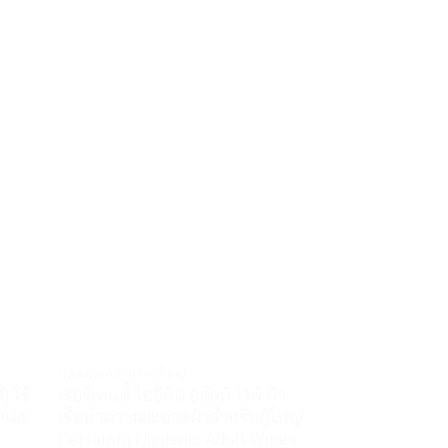
OUT O
ผลิตภัณฑ์สำหรับผู้ใหญ่
สินค้าเพื่อสุขภาพ
 ใช้
เซอร์เทนตี้ ไฮจีนิค อดัลท์ ไวพ์ ผ้า
อุปกรณ์อเนกประส
ยและ
เช็ดทำความสะอาดผิวสำหรับผู้ใหญ่
เก็บยา ถ้วยใส่ย
Certainty Hygienic Adult Wipes
Ezy Dose Cut N