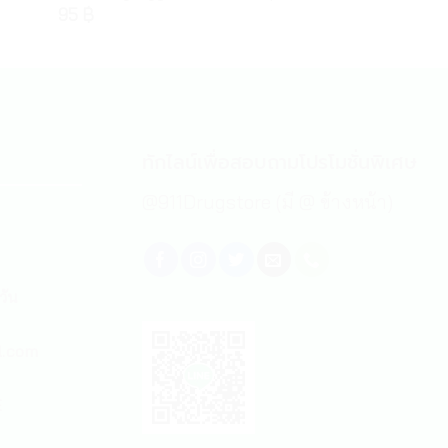
95
฿
150
฿
ทักไลน์เพื่อสอบถามโปรโมชั่นพิเศษ
@911Drugstore (มี @ ข้างหน้า)
วัน
l.com
E