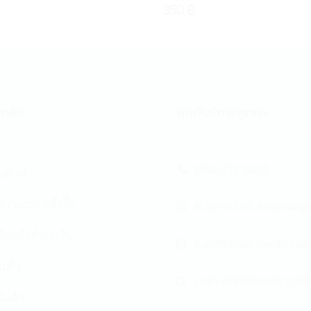
350
฿
หลือ
ศูนย์บริการลูกค้า
084-212-3405
้อสินค้า
ถานะการสั่งซื้อ
8:30-20:00 สอบถามทุก
์มแจ้งชำระเงิน
the911drugstore@gmai
ินค้า
LINE: @911DRUGSTOR
ินค้า