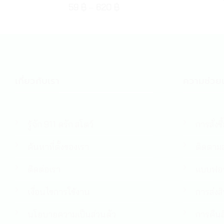
59
฿
–
620
฿
เกี่ยวกับเรา
ความช่วยเ
รู้จัก 911 ดรัก สโตว์
การสั่งซื
ค้นหาที่ตั้งของเรา
ติดตามส
ติดต่อเรา
แบบฟอร
เงื่อนไขการใช้งาน
การส่งส
นโยบายความเป็นส่วนตัว
การคืนส