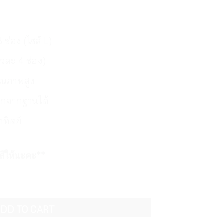
ช่อง (ไซส์ L)
วละ 4 ช่อง)
คุณภาพสูง
กจากฐานได้
าทิตย์
ีให้นะคะ**
ำหรับจัดยา 1 อาทิตย์ ไซส์ L (ร้านคละสีให้) | Ezy Dose Medtime 
DD TO CART