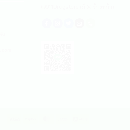
@911Drugstore (มี @ ข้างหน้า)
วัน
l.com
E
Visa
PayPal
MasterCard
Cash
Alipay
On