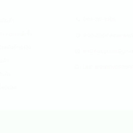
084-212-3405
้อสินค้า
ถานะการสั่งซื้อ
8:30-20:00 สอบถามทุก
์มแจ้งชำระเงิน
the911drugstore@gmai
ินค้า
LINE: @911DRUGSTOR
ินค้า
่พบบ่อย