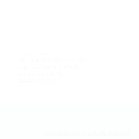
สินค้าใหม่ โปรหน้าฝน
ผลิตภัณฑ์บรรเทาอาก
[มีโปรโมชั่น] เอ็กซ์เตอร์ เทอร์โม
ไรโนบัน ไอซ์ซี่ 
แพด แผ่นให้ความร้อนไฟฟ้า
Spray
Exeter Thermo Pad
179
฿
1,700
฿
1,599
฿
ทักไลน์เพื่อสอบถามโปรโมชั่นพิเศษ