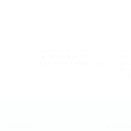
ผลิตภัณฑ์บรรเทาอาการปวดเมื่อย
ผลิตภั
เคาน์เตอร์เพน สูตรร้อน
เคาน
Counterpain Analgesic Balm
ปวด 
Plas
65
฿
เกี่ยวกับเรา
ความช่วยเ