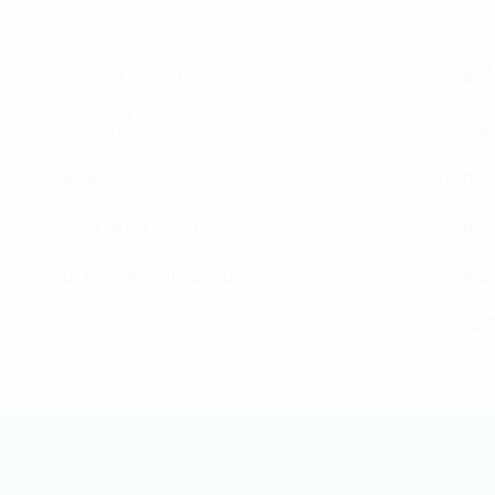
รู้จัก 911 ดรัก สโตว์
การสั่งซื
ค้นหาที่ตั้งของเรา
ติดตามส
ติดต่อเรา
แบบฟอร
เงื่อนไขการใช้งาน
การส่งส
นโยบายความเป็นส่วนตัว
การคืนส
คำถามที
Copyright 2026 ©
911DRUGSTORE