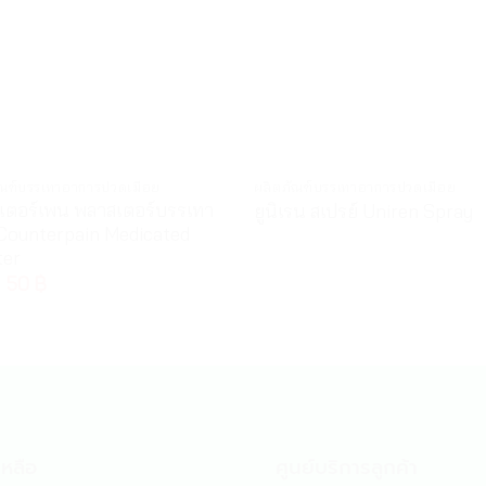
ณฑ์บรรเทาอาการปวดเมื่อย
ผลิตภัณฑ์บรรเทาอาการปวดเมื่อย
์เตอร์เพน พลาสเตอร์บรรเทา
ยูนิเรน สเปรย์ Uniren Spray
Counterpain Medicated
ter
50
฿
หลือ
ศูนย์บริการลูกค้า