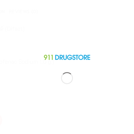
ON
REVIEWS (0)
์ (Difazt)
ofenac Sodium 1.0 g.)
!