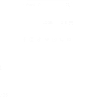
Search
for:
LOGIN
0
฿
t
5/36