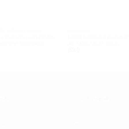
ฟัน ยาสีฟัน น้ำยาบ้วนปาก
คุณแม่และเด็ก
ัน อีโมฟอร์ม ลดอาการเสียว
ไอคิดส์ เมาท์สเปรย์ อ่อนโยนส
Emoform Toothpaste
เด็ก I-Kids Mouth Spray
159
฿
หลือ
ศูนย์บริการลูกค้า
084-212-3405
้อสินค้า