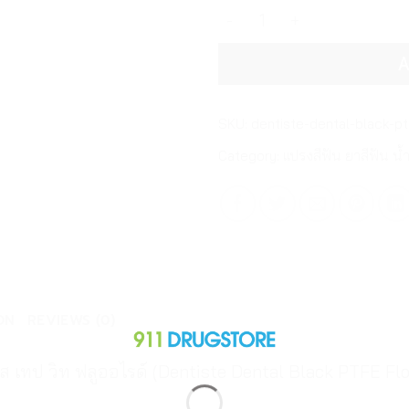
ไหมขัดฟัน เดนทิสเต้ เดนทัล 
A
SKU:
dentiste-dental-black-pt
Category:
แปรงสีฟัน ยาสีฟัน น
ON
REVIEWS (0)
อส เทป วิท ฟลูออไรด์ (Dentiste Dental Black PTFE Fl