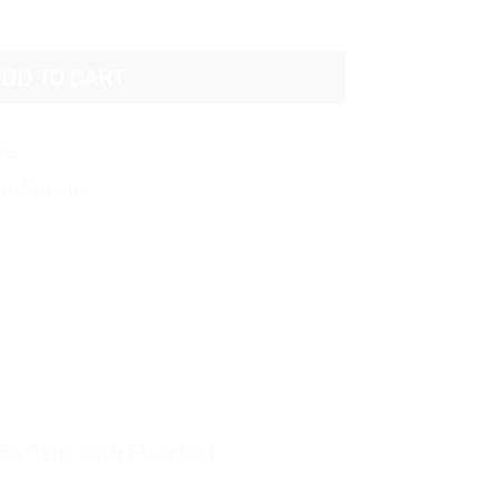
แบล็ค พีทีเอฟอี ฟลอส เทป วิท ฟลูออไรด์ Dentiste Dental Blac
DD TO CART
fe
้ำยาบ้วนปาก
oss Tape with Fluoride)