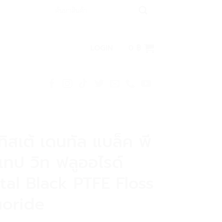
Search
for:
LOGIN
0
฿
ิสเต้ เดนทัล แบล็ค พี
เทป วิท ฟลูออไรด์
tal Black PTFE Floss
uoride