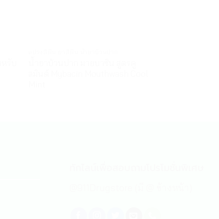
แปรงสีฟัน ยาสีฟัน น้ำยาบ้วนปาก
ลูกอม และ สเปรย์พ
ำหรับ
น้ำยาบ้วนปาก มายบาซิน สูตรคู
เฮอร์เบิ้ล เรสคิว
ลมินต์ Mybacin Mouthwash Cool
Brand Herbal 
Mint
69
฿
–
139
฿
ทักไลน์เพื่อสอบถามโปรโมชั่นพิเศษ
@911Drugstore (มี @ ข้างหน้า)