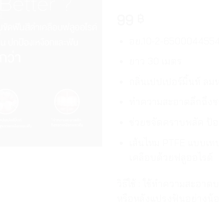
99
฿
อย.10-2-650004455
ยาว 30 เมตร
กลิ่นเปปเปอร์มิ้นท์ ลม
ทำความสะอาดลึกถึงซ
ช่วยขจัดคราบพลัค ป้อ
เส้นไหม PTFE แบบเทป
เคลือบด้วยฟลูออไรด์
วิธีใช้ : ใช้ทำความสะอ
หรือหลังแปรงฟันอย่างน้อย