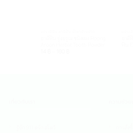
แปรงสีฟัน ยาสีฟัน น้ำยาบ้วนปาก
แปรงสี
ยาสีฟัน รุ่งอรุณ ชนิดผง Roong
ยาสีฟ
Aroon Herbal Tooth Powder
ฟัน 
14
฿
–
160
฿
เกี่ยวกับเรา
ความช่วยเ
รู้จัก 911 ดรัก สโตว์
การสั่งซื