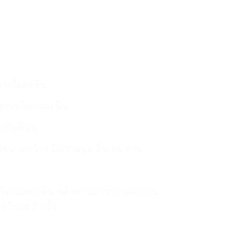
4
หายใจสดชื่น
อกเหงือกและฟัน
งกันฟันผุ
ขนาดกว้าง มีความนุ่ม ลื่น ทนทาน
าดบริเวณซอกฟัน หลังทานอาหาร และก่อน
วันละ 2 ครั้ง