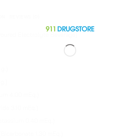
ON
REVIEWS (0)
avoured Electrolyte Beverage)
g.)
g.)
dium 4.00 mEq.)
ride 3.10 mEq.)
(Potassium 0.40 mEq.)
 (Bicarbonate 1.30 mEq.)