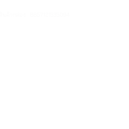
สสินค้ากล่อง : 8857121535094