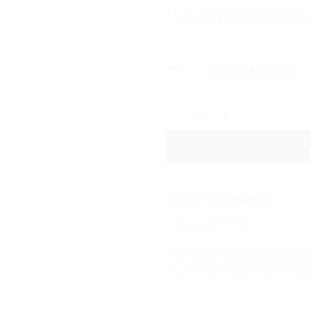
**เด็กและทารกทานตามแพ
แบบ
ดี-ไลท์ ไพน์แอปเปิล เฟลเวอร์
A
SKU:
d-lyte-pineapple
Category:
เกลือแร่