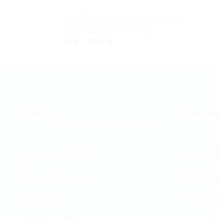
เกลือแร่
รอแยล-ดี เครื่องดื่มเกลือแร่ Royal-
D Electrolyte Beverage
6
฿
–
200
฿
เกี่ยวกับเรา
ความช่วยเ
รู้จัก 911 ดรัก สโตว์
การสั่งซื
ค้นหาที่ตั้งของเรา
ติดตามส
ติดต่อเรา
แบบฟอร