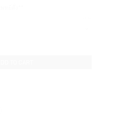
ทย์สั่ง**
CLEAR
 เครื่องดื่มเกลือเเร่ D-Lyte Pineapple Flavoured Electrolyte
DD TO CART