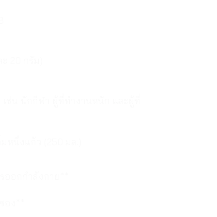
8
ะ 20 กรัม)
ก เช่น นักกีฬา ผู้ที่ทำงานหนัก และผู้ที่
่มหนึ่งแก้ว (250 มล.)
การออกกำลังกาย**
 ซอง**