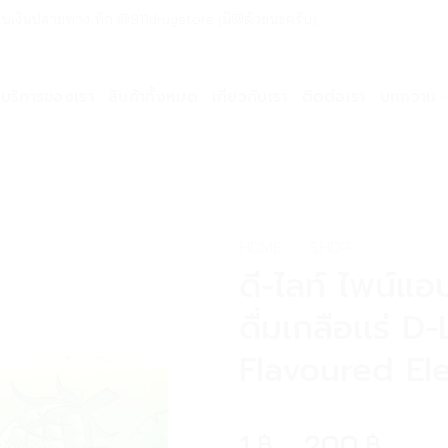
ด่วน เก็บเงินปลายทาง ทัก @911drugstore (มี@ด้วยนะครับ)
บริการของเรา
สินค้าทั้งหมด
เกี่ยวกับเรา
ติดต่อเรา
บทความ
HOME
»
SHOP
ดี-ไลท์ ไพน์แอ
ดื่มเกลือเเร่ 
Flavoured El
1
–
200
฿
฿