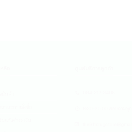
หลือ
ศูนย์บริการลูกค้า
084-212-3405
้อสินค้า
ถานะการสั่งซื้อ
8:30-20:00 สอบถามทุก
์มแจ้งชำระเงิน
the911drugstore@gmai