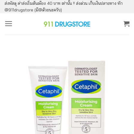
ส่งพัสดุ ค่าส่งเริ่มต้นเพียง 40 บาท เท่านั้น !! ส่งด่วน เก็บเงินปลายทาง ทัก
ข้าม
@911drugstore (มี@ด้วยนะครับ)
ไป
ยัง
เนื้อหา