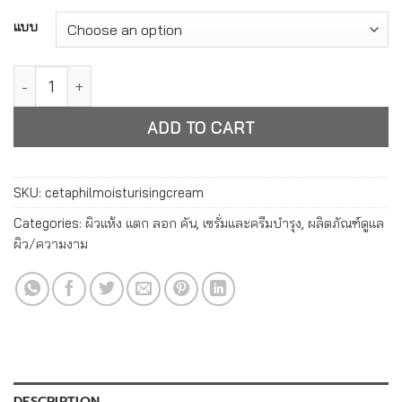
Alternative:
แบบ
เซตาฟิล มอยซ์เจอไรซิ่ง ครีม ผลิตภัณฑ์บำรุงผิวหน้าและผิวกาย C
ADD TO CART
SKU:
cetaphilmoisturisingcream
Categories:
ผิวแห้ง แตก ลอก คัน
,
เซรั่มและครีมบำรุง
,
ผลิตภัณฑ์ดูแล
ผิว/ความงาม
DESCRIPTION