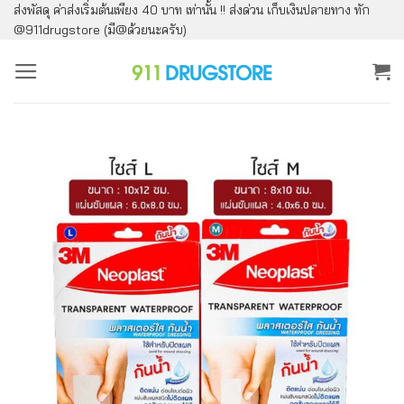
ส่งพัสดุ ค่าส่งเริ่มต้นเพียง 40 บาท เท่านั้น !! ส่งด่วน เก็บเงินปลายทาง ทัก
ข้าม
@911drugstore (มี@ด้วยนะครับ)
ไป
ยัง
เนื้อหา