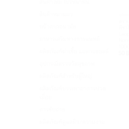
สินค้าใหม่ โปรหน้าฝน
สินค้าหมาแมว
อุปก
ตราเ
หน้ากากอนามัย
พีซา
Leop
อาหารเสริมทางการแพทย์
Norm
1000
ผลิตภัณฑ์ฆ่าเชื้อ แอลกอฮอลล์
50
อุปกรณ์ตรวจวัดสุขภาพ
ผลิตภัณฑ์สำหรับผู้ใหญ่
ผลิตภัณฑ์บรรเทาอาการปวด
เมื่อย
การขับถ่าย
ผลิตภัณฑ์ดูแลผิว/ความงาม