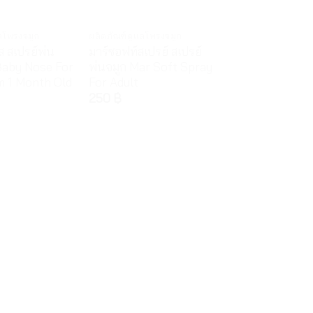
ลโพรงจมูก
ผลิตภัณฑ์ดูแลโพรงจมูก
นส สเปรย์พ่น
มาร์ซอฟท์สเปรย์ สเปรย์
Baby Nose For
พ่นจมูก Mar Soft Spray
m 1 Month Old
For Adult
250
฿