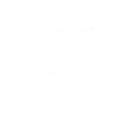
Search
for:
LOGIN
0
฿
ults