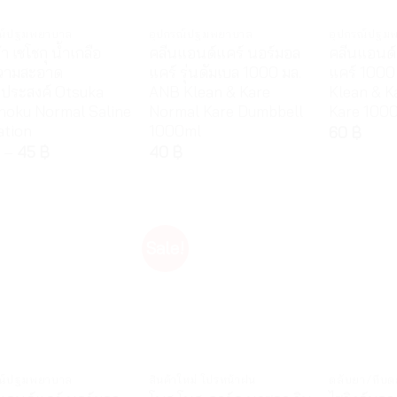
รณ์ปฐมพยาบาล
อุปกรณ์ปฐมพยาบาล
อุปกรณ์ปฐม
้า เซโชกุ น้ำเกลือ
คลีนแอนด์แคร์ นอร์มอล
คลีนแอนด์
วามสะอาด
แคร์ รุ่นดัมเบล 1000 มล.
แคร์ 1000
ประสงค์ Otsuka
ANB Klean & Kare
Klean & K
hoku Normal Saline
Normal Kare Dumbbell
Kare 1000
ation
1000ml
60
฿
–
45
฿
40
฿
Sale!
รณ์ปฐมพยาบาล
สินค้าใหม่ โปรหน้าฝน