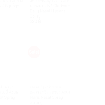
เบอร์ 1 ลูกยาง
สเปรย์พ่นจมูก คลาริแคร์
ค์ Syringe
นาซอล สเปรย์ Claricare
Daily Nasal Hygiene
Spray
220
฿
Sale!
ลโพรงจมูก
ผลิตภัณฑ์ดูแลโพรงจมูก
 เบบี้ Aqua
อควา มาริส สตรอง Aqua
al Spray
Maris Nasal Spray
Strong