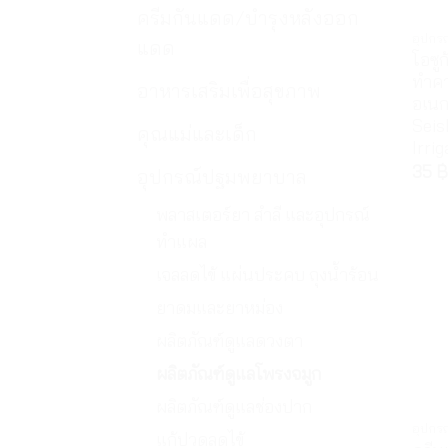
ครีมกันแดด/บำรุงหลังออก
อุปก
แดด
โอซูก
ทำค
อาหารเสริมเพื่อสุขภาพ
อเนก
Seis
คุณแม่และเด็ก
Irrig
35
฿
อุปกรณ์ปฐมพยาบาล
พลาสเตอร์ยา สำลี และอุปกรณ์
ทำแผล
เจลลดไข้ แผ่นประคบ ถุงน้ำร้อน
ยาดมและยาหม่อง
ผลิตภัณฑ์ดูแลดวงตา
ผลิตภัณฑ์ดูแลโพรงจมูก
ผลิตภัณฑ์ดูแลช่องปาก
อุปก
แก้ปวดลดไข้