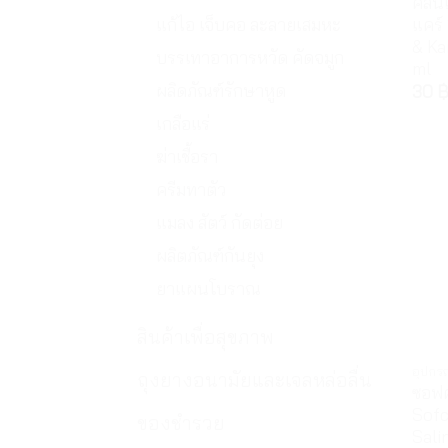
คลีน
แก้ไอ เจ็บคอ ละลายเสมหะ
แคร์
& Ka
บรรเทาอาการหวัด คัดจมูก
ml
ผลิดภัณฑ์รักษาหูด
30
เกลือแร่
ฆ่าเชื้อรา
ครีมทาตัว
แมลง สัตว์ กัดต่อย
ผลิตภัณฑ์กันยุง
ยาแผนโบราณ
สินค้าเพื่อสุขภาพ
อุปก
ถุงยางอนามัยและเจลหล่อลื่น
ซอฟค
Sofc
ของชำรวย
Sali