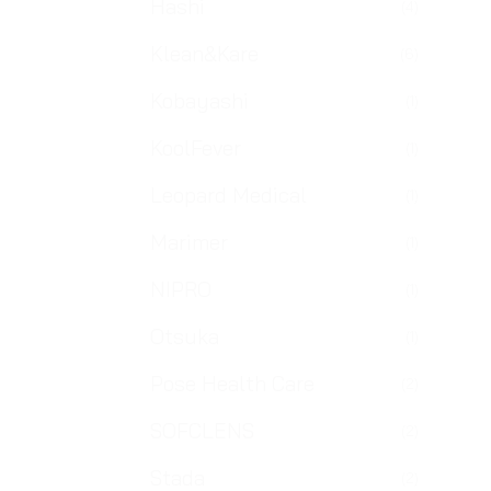
Hashi
(4)
Klean&Kare
(6)
Kobayashi
(1)
KoolFever
(1)
Leopard Medical
(1)
Marimer
(1)
NIPRO
(1)
Otsuka
(1)
Pose Health Care
(2)
SOFCLENS
(2)
Stada
(2)