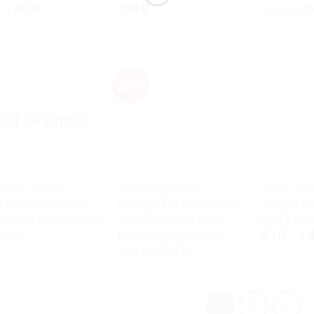
฿
–
60
฿
299
฿
300
฿
2
Sale!
OUT OF STOCK
ัณฑ์ดูแลโพรงจมูก
สินค้าใหม่ โปรหน้าฝน
 มาริส โปรเทคโท
[มีโปรโมชั่น] อควา มาริส
เทอรูโม ไซ
 Maris Nasal Spray
คลาสสิค Aqua Maris
ฉีดยา Ter
ecto
Nasal Spray Classic
30
฿
–
1,
249
฿
220
฿
1
2