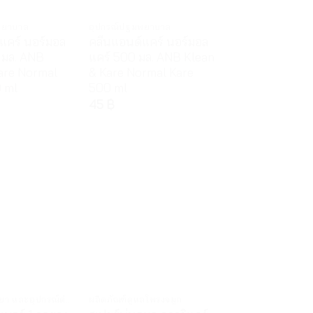
พยาบาล
อุปกรณ์ปฐมพยาบาล
แคร์ นอร์มอล
คลีนแอนด์แคร์ นอร์มอล
 มล. ANB
แคร์ 500 มล. ANB Klean
are Normal
& Kare Normal Kare
 ml
500 ml
45
฿
ตลับยา/ที่บดยา และอุปกรณ์ต่างๆ
ผลิตภัณฑ์ดูแลโพรงจมูก