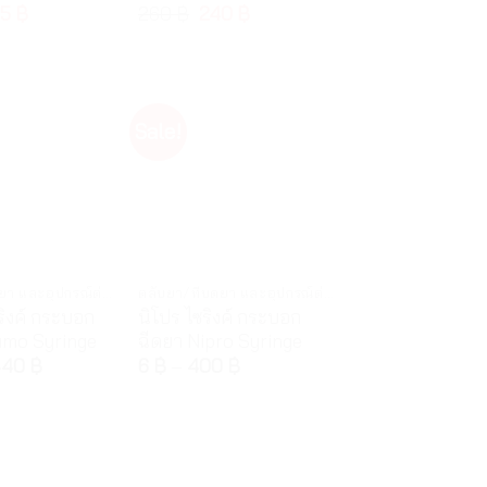
65
฿
260
฿
240
฿
Sale!
ตลับยา/ที่บดยา และอุปกรณ์ต่างๆ
ตลับยา/ที่บดยา และอุปกรณ์ต่างๆ
ริงค์ กระบอก
นิโปร ไซริงค์ กระบอก
umo Syringe
ฉีดยา Nipro Syringe
440
฿
6
฿
–
400
฿