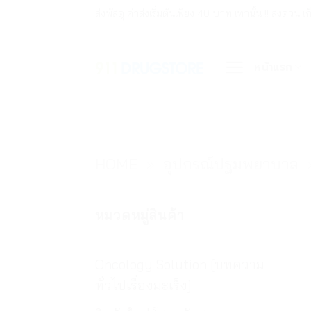
ข้าม
ส่งพัสดุ ค่าส่งเริ่มต้นเพียง 40 บาท เท่านั้น !! ส่ง
ไป
ยัง
หน้าแรก
เนื้อหา
HOME
»
อุปกรณ์ปฐมพยาบาล
หมวดหมู่สินค้า
Oncology Solution [บทความ
ทั่วไปเรื่องมะเร็ง]