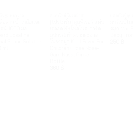
รณ์ปฐมพยาบาล
สินค้าใหม่ โปรหน้าฝน
ผลิตภัณฑ์ดูแ
สือดาว น้ำเกลือแอล
[โปรโมชั่น] คูลฟีเวอร์ แผ่น
มาร์เบบี้โ
ไลน์ 1000 มล.
เจลลดไข้+โพสโนส-การ์ด
จมูก Mar 
ard Lpsaline
อุปกรณ์ทำความสะอาด
Baby Fro
al Saline Solution
โพรงจมูก Kool Fever For
250
฿
 ml
Children+Pose Nose-
Gard Nasal Rinse
฿
Bottle
360
฿