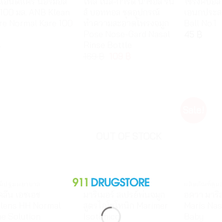
แอนด์แคร์ นอร์มอล
โพส โนส-การ์ด นาซอล ริน
ไซริงค์บอล 
 100 มล. ANB Klean
ส์ บอททอล ชุดอุปกรณ์
เอนกประสง
re Normal Kare 100
ทำความสะอาดโพรงจมูก
Ball No.1
Pose Nose-Gard Nasal
45
฿
Rinse Bottle
฿
169
฿
109
฿
Sale!
OUT OF STOCK
รณ์ปฐมพยาบาล
ผลิตภัณฑ์ดูแลโพรงจมูก
ผลิตภัณฑ์ดูแ
ลีน เอชเอช
มาริเมอร์ สเปรย์พ่นจมูก
อควา มาริส
lens HH Normal
สูตรไอโซโทนิก Marimer
Maris Nas
ne Solution
Isotonico
Baby